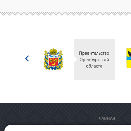
Министерство
Правительство
культуры
Оренбургской
Российской
области
федерации
ГЛАВНАЯ