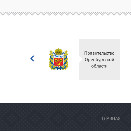
Министерство
Правительство
культуры
Оренбургской
Российской
области
федерации
ГЛАВНАЯ