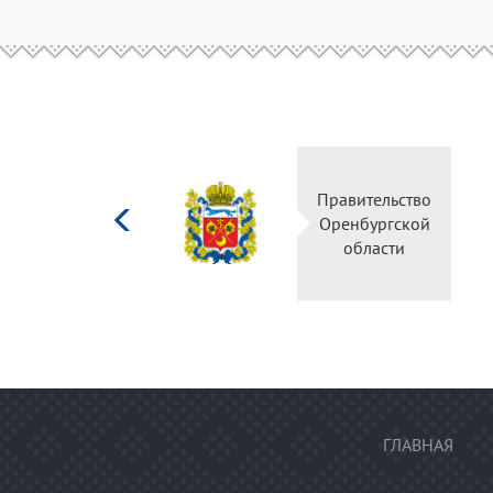
Министерство
Правительство
культуры
Оренбургской
Российской
области
федерации
ГЛАВНАЯ