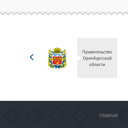
Министерство
Правительство
культуры
Оренбургской
Российской
области
федерации
ГЛАВНАЯ