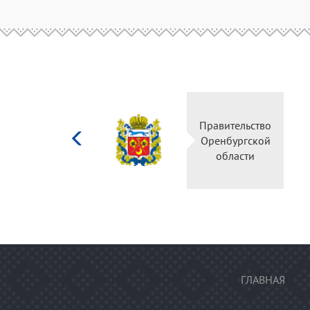
Министерство
Правительств
культуры
Оренбургско
Российской
области
федерации
ГЛАВНАЯ