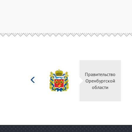
Министерство
Правительство
культуры
Оренбургской
Российской
области
федерации