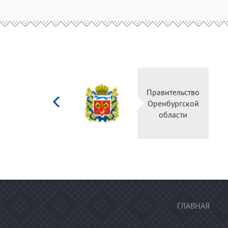
Министерство
Правительство
культуры
Оренбургской
Российской
области
федерации
ГЛАВНАЯ