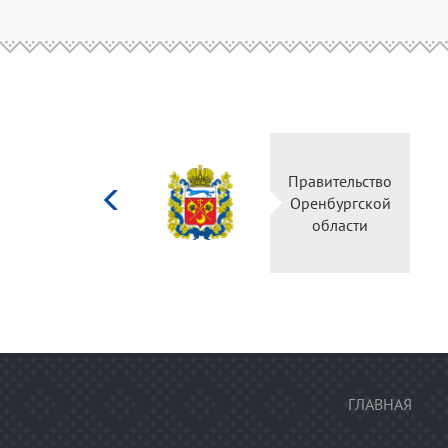
Министерство
Правительство
культуры
Оренбургской
Российской
области
федерации
ГЛАВНАЯ