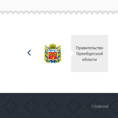
Министерство
Правительство
культуры
Оренбургской
Российской
области
федерации
ГЛАВНАЯ