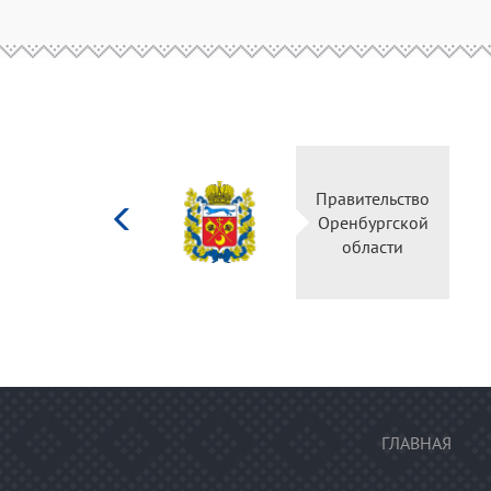
Министерство
Правительство
культуры
Оренбургской
Российской
области
федерации
ГЛАВНАЯ