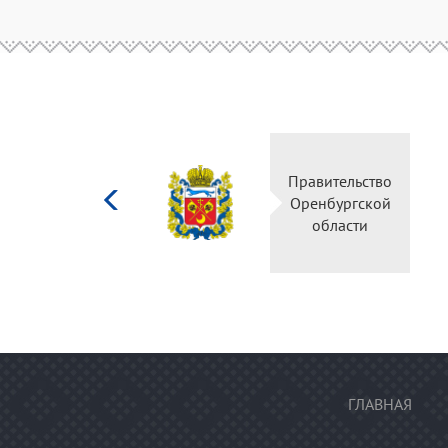
Министерство
Правительство
культуры
Оренбургской
Российской
области
федерации
ГЛАВНАЯ