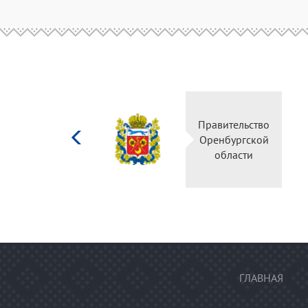
Министерство
Правите
культуры
Оренбу
Российской
обла
федерации
ГЛАВНАЯ