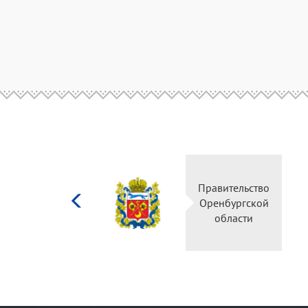
Министерство
Правительство
культуры
Оренбургской
Российской
области
федерации