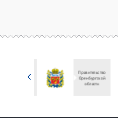
Министерство
культуры
Российской
федерации