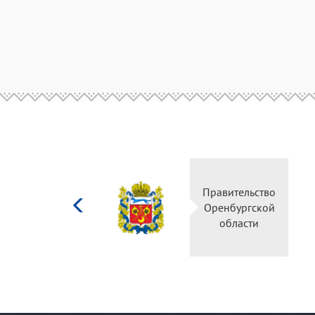
Министерство
Правительство
культуры
Оренбургской
Российской
области
федерации