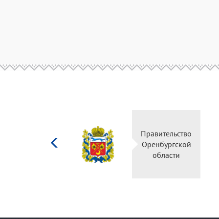
Министерство
Правительство
культуры
Оренбургской
Российской
области
федерации