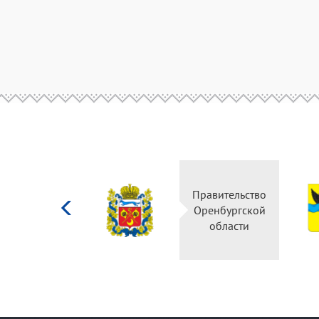
Министерство
Правительство
культуры
Оренбургской
Российской
области
федерации