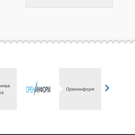
висимая
Оренинформ
ценка