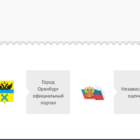
Город
Оренбург
Неза
официальный
о
портал