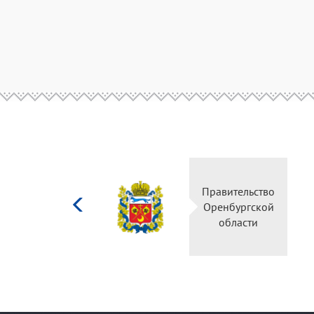
Министерство
Правительство
культуры
Оренбургской
Российской
области
федерации