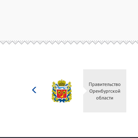
Министерство
Правительство
культуры
Оренбургской
Российской
области
федерации