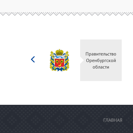
Министерство
Правительство
культуры
Оренбургской
Российской
области
федерации
ГЛАВНАЯ