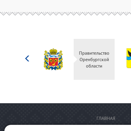
Министерство
Правительство
культуры
Оренбургской
Российской
области
федерации
ГЛАВНАЯ