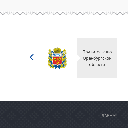
Министерство
Правительств
культуры
Оренбургско
Российской
области
федерации
ГЛАВНАЯ