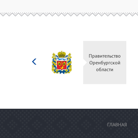
Министерство
Правительство
культуры
Оренбургской
Российской
области
федерации
ГЛАВНАЯ