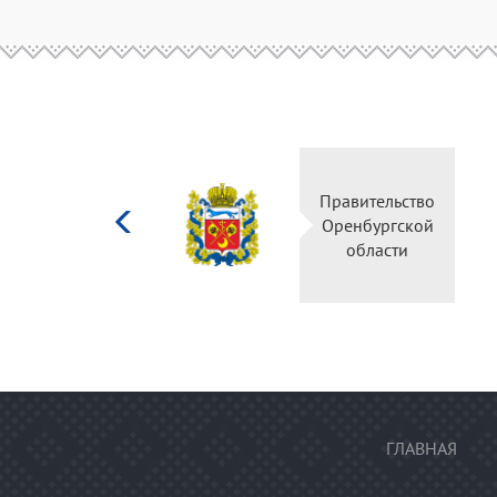
Министерство
Прави
культуры
Оренб
Российской
об
федерации
ГЛАВНАЯ