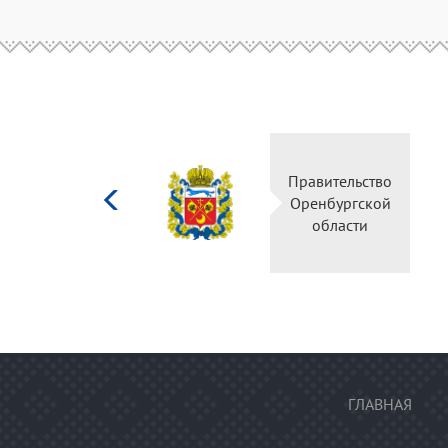
Министерство
Правительство
культуры
Оренбургской
Российской
области
федерации
ГЛАВНАЯ