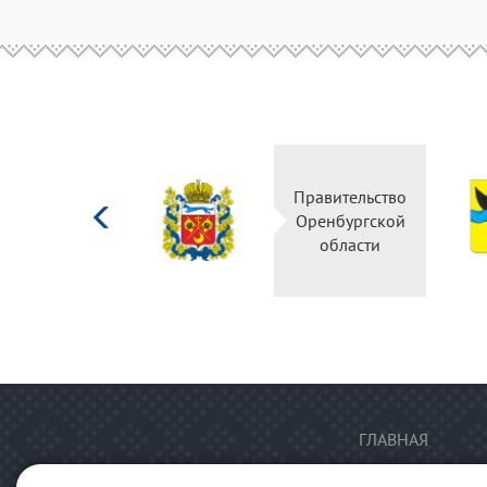
Министерство
Правительство
культуры
Оренбургской
Российской
области
федерации
ГЛАВНАЯ