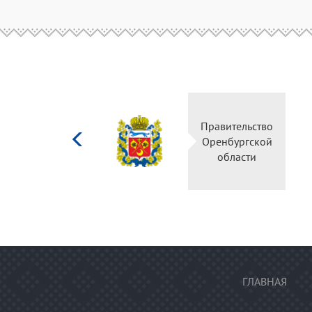
Министерство
Правительство
культуры
Оренбургской
Российской
области
федерации
ГЛАВНАЯ