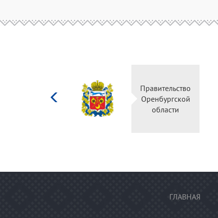
Министерство
Правитель
культуры
Оренбургс
Российской
област
федерации
ГЛАВНАЯ