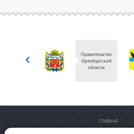
Министерство
Правительство
культуры
Оренбургской
Российской
области
федерации
ГЛАВНАЯ