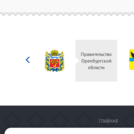
Министерство
Правительство
культуры
Оренбургской
Российской
области
федерации
ГЛАВНАЯ