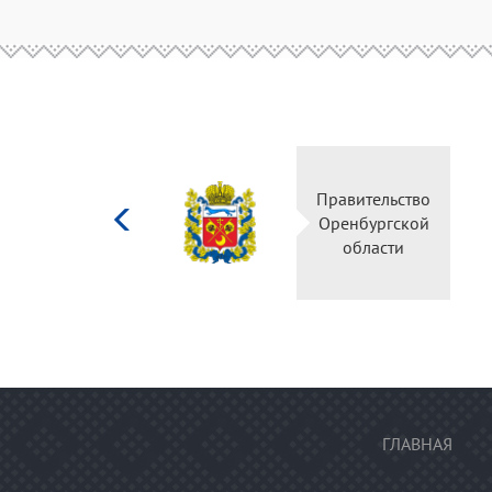
Министерство
Правительство
культуры
Оренбургской
Российской
области
федерации
ГЛАВНАЯ