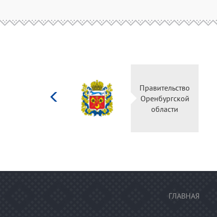
Министерство
культуры
Российской
федерации
ГЛАВНАЯ