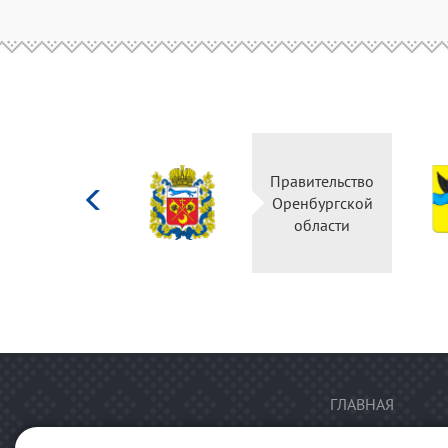
Министерство
Правительство
культуры
Оренбургской
Российской
области
федерации
ГЛАВНАЯ