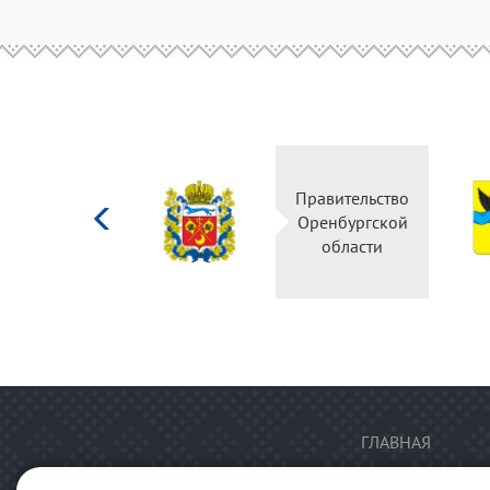
Министерство
Правительст
культуры
Оренбургско
Российской
области
федерации
ГЛАВНАЯ