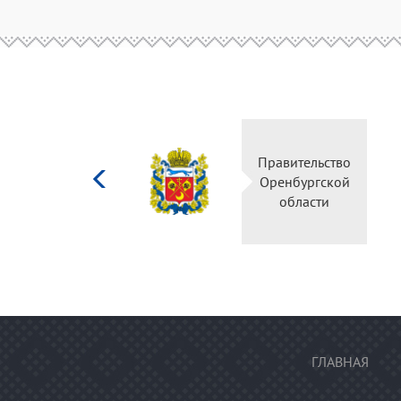
Министерство
Правительство
культуры
Оренбургской
Российской
области
федерации
ГЛАВНАЯ