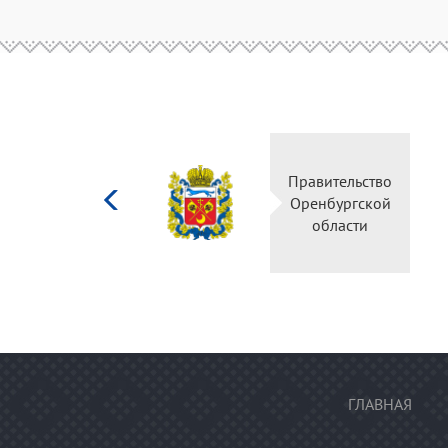
Министерство
Правительство
культуры
Оренбургской
Российской
области
федерации
ГЛАВНАЯ