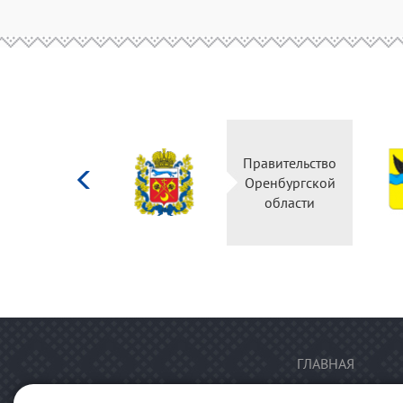
Министерство
Правительство
культуры
Оренбургской
Российской
области
федерации
ГЛАВНАЯ