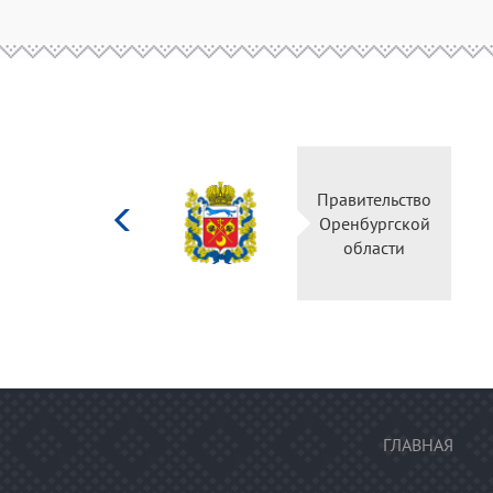
Министерство
Правительство
культуры
Оренбургской
Российской
области
федерации
ГЛАВНАЯ