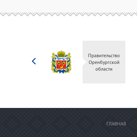
Министерство
Правительство
культуры
Оренбургской
Российской
области
федерации
ГЛАВНАЯ