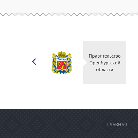
Министерство
Правительство
культуры
Оренбургской
Российской
области
федерации
ГЛАВНАЯ