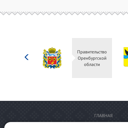
Министерство
Правительство
культуры
Оренбургской
Российской
области
федерации
ГЛАВНАЯ