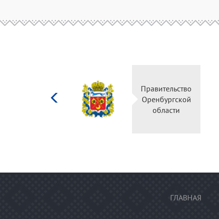
Министерство
Правительство
культуры
Оренбургской
Российской
области
федерации
ГЛАВНАЯ