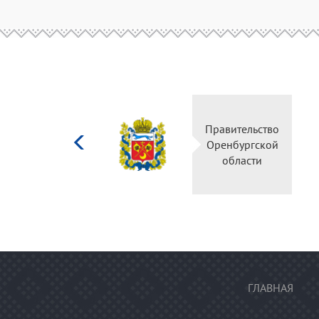
Министерство
Правительство
культуры
Оренбургской
Российской
области
федерации
ГЛАВНАЯ