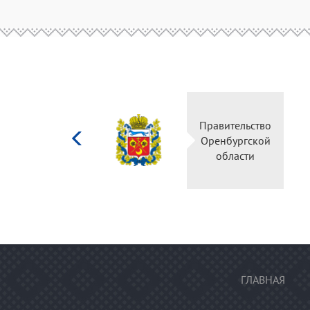
Министерство
Правительство
культуры
Оренбургской
Российской
области
федерации
ГЛАВНАЯ