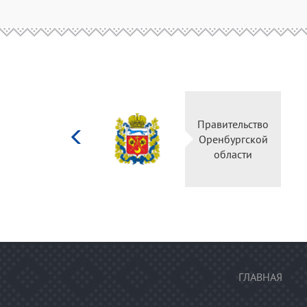
Министерство
Правительство
культуры
Оренбургской
Российской
области
федерации
ГЛАВНАЯ