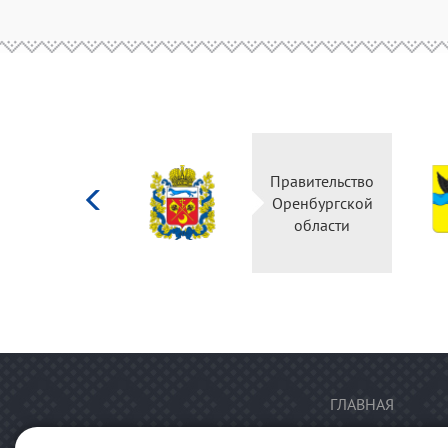
Министерство
Правительство
культуры
Оренбургской
Российской
области
федерации
ГЛАВНАЯ