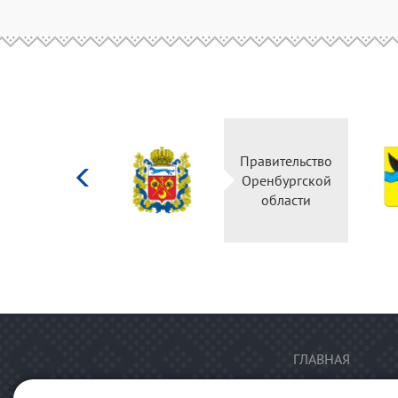
Министерство
Правительство
культуры
Оренбургской
Российской
области
федерации
ГЛАВНАЯ