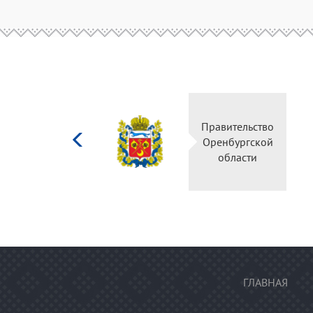
Министерство
Правительство
культуры
Оренбургской
Российской
области
федерации
ГЛАВНАЯ