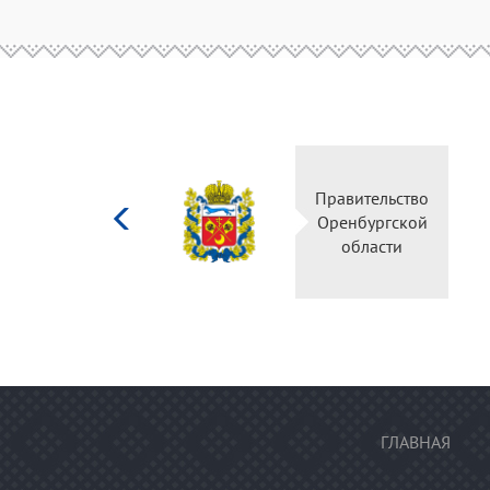
Министерство
Правительство
культуры
Оренбургской
Российской
области
федерации
ГЛАВНАЯ