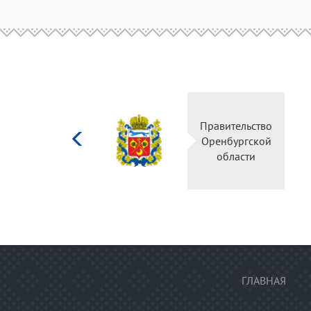
Министерство
Правительств
культуры
Оренбургско
Российской
области
федерации
ГЛАВНАЯ